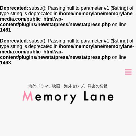
Deprecated
: substr(): Passing null to parameter #1 ($string) of
type string is deprecated in
/home/memorylane/memorylane-
media.com/public_html/wp-
content/plugins/newstatpress/newstatpress.php
on line
1461
Deprecated
: substr(): Passing null to parameter #1 ($string) of
type string is deprecated in
/home/memorylane/memorylane-
media.com/public_html/wp-
content/plugins/newstatpress/newstatpress.php
on line
1463
海外ドラマ、映画、海外セレブ、洋楽の情報