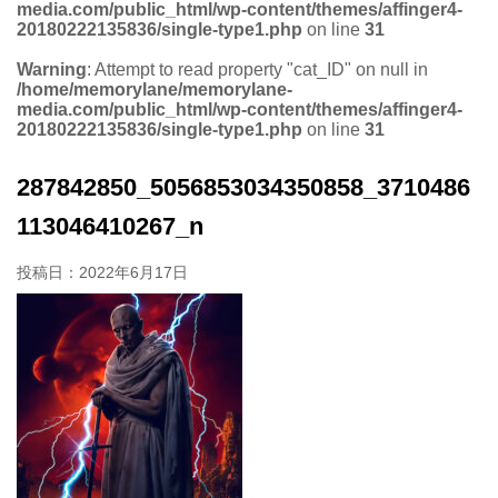
media.com/public_html/wp-content/themes/affinger4-
20180222135836/single-type1.php
on line
31
Warning
: Attempt to read property "cat_ID" on null in
/home/memorylane/memorylane-
media.com/public_html/wp-content/themes/affinger4-
20180222135836/single-type1.php
on line
31
287842850_5056853034350858_3710486
113046410267_n
投稿日：
2022年6月17日