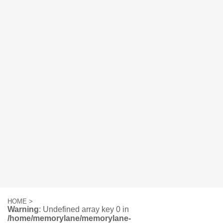
HOME
>
Warning
: Undefined array key 0 in
/home/memorylane/memorylane-