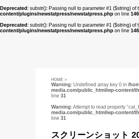
Deprecated
: substr(): Passing null to parameter #1 ($string) of
content/plugins/newstatpress/newstatpress.php
on line
146
Deprecated
: substr(): Passing null to parameter #1 ($string) of
content/plugins/newstatpress/newstatpress.php
on line
146
HOME
>
Warning
: Undefined array key 0 in
/ho
media.com/public_html/wp-content/t
line
31
Warning
: Attempt to read property "cat_
media.com/public_html/wp-content/t
line
31
スクリーンショット 2023-0