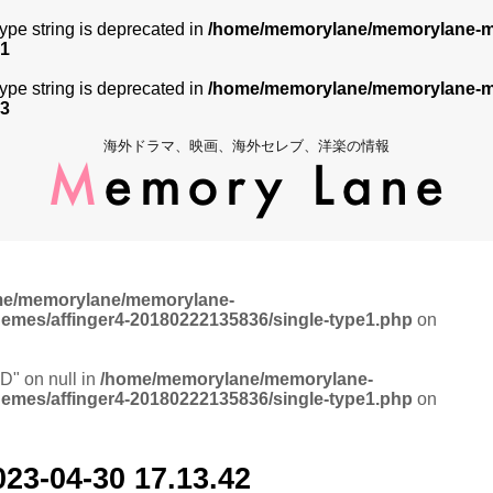
 type string is deprecated in
/home/memorylane/memorylane-me
1
 type string is deprecated in
/home/memorylane/memorylane-me
3
海外ドラマ、映画、海外セレブ、洋楽の情報
me/memorylane/memorylane-
hemes/affinger4-20180222135836/single-type1.php
on
ID" on null in
/home/memorylane/memorylane-
hemes/affinger4-20180222135836/single-type1.php
on
4-30 17.13.42