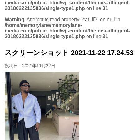
media.com/public_html/wp-content/themes/affinger4-
20180222135836/single-type1.php
on line
31
Warning
: Attempt to read property "cat_ID" on null in
/home/memorylane/memorylane-
media.com/public_html/wp-content/themes/affinger4-
20180222135836/single-type1.php
on line
31
スクリーンショット 2021-11-22 17.24.53
投稿日：
2021年11月22日