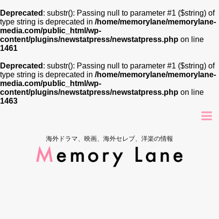
Deprecated
: substr(): Passing null to parameter #1 ($string) of
type string is deprecated in
/home/memorylane/memorylane-
media.com/public_html/wp-
content/plugins/newstatpress/newstatpress.php
on line
1461
Deprecated
: substr(): Passing null to parameter #1 ($string) of
type string is deprecated in
/home/memorylane/memorylane-
media.com/public_html/wp-
content/plugins/newstatpress/newstatpress.php
on line
1463
海外ドラマ、映画、海外セレブ、洋楽の情報