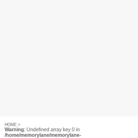
HOME
>
Warning
: Undefined array key 0 in
/home/memorylane/memorylane-