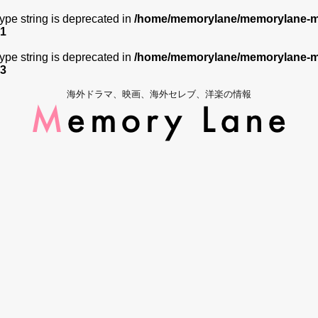
 type string is deprecated in
/home/memorylane/memorylane-me
1
 type string is deprecated in
/home/memorylane/memorylane-me
3
海外ドラマ、映画、海外セレブ、洋楽の情報