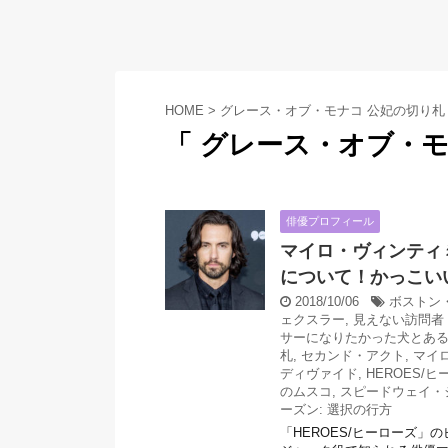
HOME
>
グレース・オブ・モナコ 公妃の切り札
「 グレース・オブ・モ
俳優プロフィール
マイロ・ヴィンティ
について！かっこい
2018/10/06
ボストン
ェクスラー
,
見えない訪問者
サーになりたかった犬とあ
札
,
セカンド・アクト
,
マイ
ディヴァイド
,
HEROES/
のムスコ
,
スピードウェイ・
ーズン: 選択の行方
「HEROES/ヒーローズ」の