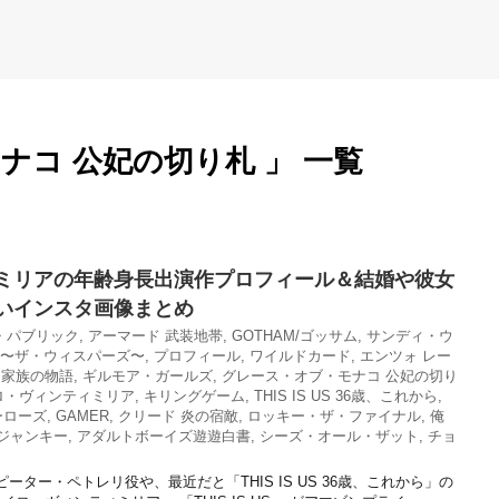
ナコ 公妃の切り札 」 一覧
ミリアの年齢身長出演作プロフィール＆結婚や彼女
いインスタ画像まとめ
・パブリック
,
アーマード 武装地帯
,
GOTHAM/ゴッサム
,
サンディ・ウ
 〜ザ・ウィスパーズ〜
,
プロフィール
,
ワイルドカード
,
エンツォ レー
る家族の物語
,
ギルモア・ガールズ
,
グレース・オブ・モナコ 公妃の切り
ロ・ヴィンティミリア
,
キリングゲーム
,
THIS IS US 36歳、これから
,
ヒーローズ
,
GAMER
,
クリード 炎の宿敵
,
ロッキー・ザ・ファイナル
,
俺
ジャンキー
,
アダルトボーイズ遊遊白書
,
シーズ・オール・ザット
,
チョ
ピーター・ペトレリ役や、最近だと「THIS IS US 36歳、これから」の