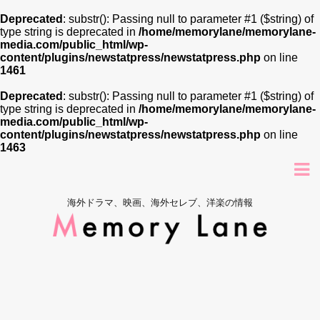
Deprecated
: substr(): Passing null to parameter #1 ($string) of
type string is deprecated in
/home/memorylane/memorylane-
media.com/public_html/wp-
content/plugins/newstatpress/newstatpress.php
on line
1461
Deprecated
: substr(): Passing null to parameter #1 ($string) of
type string is deprecated in
/home/memorylane/memorylane-
media.com/public_html/wp-
content/plugins/newstatpress/newstatpress.php
on line
1463
海外ドラマ、映画、海外セレブ、洋楽の情報