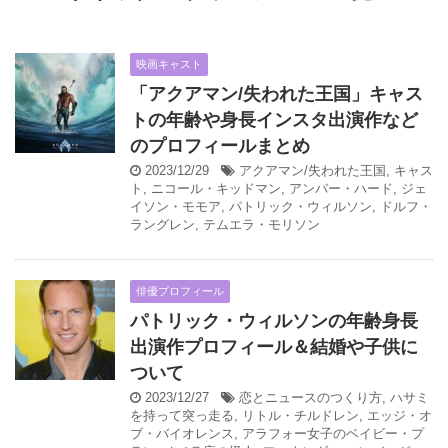
映画キャスト
「アクアマン/失われた王国」キャス
トの年齢や身長インスタ出演作など
のプロフィールまとめ
2023/12/29
アクアマン/失われた王国
,
キャス
ト
,
ニコール・キッドマン
,
アンバー・ハード
,
ジェ
イソン・モモア
,
パトリック・ウィルソン
,
ドルフ・
ラングレン
,
テムエラ・モリソン
俳優プロフィール
パトリック・ウィルソンの年齢身長
出演作プロフィール＆結婚や子供に
ついて
2023/12/27
恋とニュースのつくり方
,
ハサミ
を持って突っ走る
,
リトル・チルドレン
,
エッジ・オ
ブ・バイオレンス
,
アラフォー女子のベイビー・プ