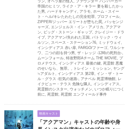
ラン
,
オペラ座の怪人
,
ファウンダー ハンバーガー
帝国のヒミツ
,
ライク・ア・キラー 妻を殺したかっ
た男
,
ハードキャンディ
,
アラモ
,
ホーム・スイー
ト・ヘル/キレたわたしの完全犯罪
,
プロフィール
,
ZIPPER/ジッパー エリートが堕ちた罠
,
パッセンジ
ャーズ
,
エンジェルス・イン・アメリカ
,
アクアマ
ン
,
ビッグ・ストーン・ギャップ
,
クレイジー・ドラ
イブ
,
アクアマン/失われた王国
,
パトリック・ウィ
ルソン
,
スペース・ステーション76
,
ミッドウェイ
,
インシディアス 赤い扉
,
FARGO/ファーゴ
,
ワルシャ
ワ、二つの顔を持つ男
,
ザ・レッジ -12時の死刑台-
,
ムーンフォール
,
特攻野郎Aチーム THE MOVIE
,
プ
ロメテウス
,
インシディアス 最後の鍵
,
死霊館 悪魔
のせいなら、無罪。
,
トレイン・ミッション
,
ヤング
≒アダルト
,
インシディアス 第2章
,
イン・ザ・トー
ル・グラス -狂気の迷路-
,
アナベル 死霊博物館
,
レ
イクビュー・テラス 危険な隣人
,
インシディアス
,
死霊館のシスター
,
ウォッチメン
,
いつか眠りにつく
前に
,
死霊館
,
死霊館 エンフィールド事件
映画キャスト
「アクアマン」キャストの年齢や身