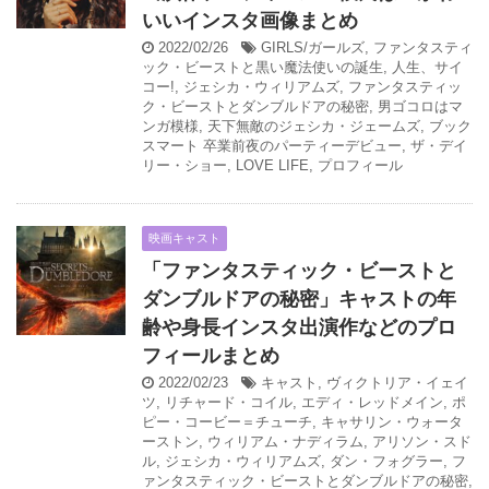
いいインスタ画像まとめ
2022/02/26
GIRLS/ガールズ
,
ファンタスティ
ック・ビーストと黒い魔法使いの誕生
,
人生、サイ
コー!
,
ジェシカ・ウィリアムズ
,
ファンタスティッ
ク・ビーストとダンブルドアの秘密
,
男ゴコロはマ
ンガ模様
,
天下無敵のジェシカ・ジェームズ
,
ブック
スマート 卒業前夜のパーティーデビュー
,
ザ・デイ
リー・ショー
,
LOVE LIFE
,
プロフィール
映画キャスト
「ファンタスティック・ビーストと
ダンブルドアの秘密」キャストの年
齢や身長インスタ出演作などのプロ
フィールまとめ
2022/02/23
キャスト
,
ヴィクトリア・イェイ
ツ
,
リチャード・コイル
,
エディ・レッドメイン
,
ポ
ピー・コービー＝チューチ
,
キャサリン・ウォータ
ーストン
,
ウィリアム・ナディラム
,
アリソン・スド
ル
,
ジェシカ・ウィリアムズ
,
ダン・フォグラー
,
フ
ァンタスティック・ビーストとダンブルドアの秘密
,