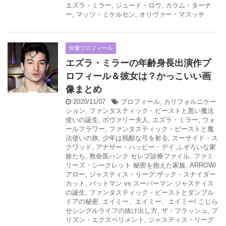
エズラ・ミラー
,
ジュード・ロウ
,
カラム・ターナ
ー
,
マッツ・ミケルセン
,
オリヴァー・マスッチ
俳優プロフィール
エズラ・ミラーの年齢身長出演作プ
ロフィール＆彼女は？かっこいい画
像まとめ
2020/11/07
プロフィール
,
カリフォルニケー
ション
,
ファンタスティック・ビーストと黒い魔法
使いの誕生
,
ボヴァリー夫人
,
エズラ・ミラー
,
ウォ
ールフラワー
,
ファンタスティック・ビーストと魔
法使いの旅
,
少年は残酷な弓を射る
,
スーサイド・ス
クワッド
,
アナザー・ハッピー・デイ ふぞろいな家
族たち
,
救命医ハンク セレブ診療ファイル
,
ファミ
リーズ・シークレット 秘密を抱えた家族
,
ARROW/
アロー
,
ジャスティス・リーグ:ザック・スナイダー
カット
,
バットマン vs スーパーマン ジャスティス
の誕生
,
ファンタスティック・ビーストとダンブル
ドアの秘密
,
エイミー、エイミー、エイミー! こじら
せシングルライフの抜け出し方
,
ザ・フラッシュ
,
プ
リズン・エクスペリメント
,
ジャスティス・リーグ