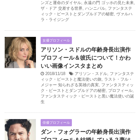
ンズと運命のダイヤル
,
永遠の門 ゴッホの見た未来
,
ザ・ドア 交差する世界
,
ハンニバル
,
ファンタステ
ィック・ビーストとダンブルドアの秘密
,
ヴァルハ
ラ・ライジング
女優プロフィール
アリソン・スドルの年齢身長出演作
プロフィール＆彼氏について！かわ
いい画像インスタまとめ
2018/11/18
アリソン・スドル
,
ファンタステ
ィック・ビーストと魔法使いの旅
,
ラスト・フル・
メジャー 知られざる英雄の真実
,
ファンタスティッ
ク・ビーストとダンブルドアの秘密
,
プロフィール
,
ファンタスティック・ビーストと黒い魔法使いの誕
生
俳優プロフィール
ダン・フォグラーの年齢身長出演作
プロフィール＆結婚している？妻は