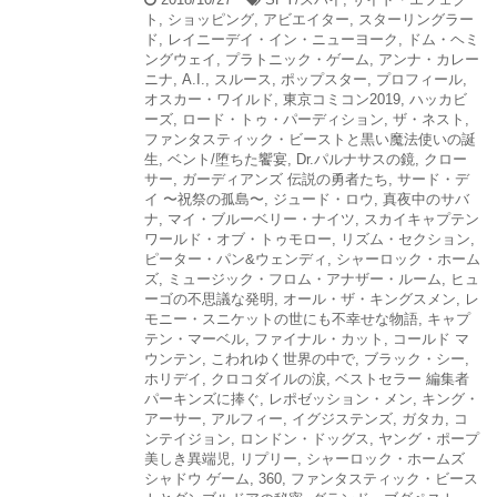
ト
,
ショッピング
,
アビエイター
,
スターリングラー
ド
,
レイニーデイ・イン・ニューヨーク
,
ドム・ヘミ
ングウェイ
,
プラトニック・ゲーム
,
アンナ・カレー
ニナ
,
A.I.
,
スルース
,
ポップスター
,
プロフィール
,
オスカー・ワイルド
,
東京コミコン2019
,
ハッカビ
ーズ
,
ロード・トゥ・パーディション
,
ザ・ネスト
,
ファンタスティック・ビーストと黒い魔法使いの誕
生
,
ベント/堕ちた饗宴
,
Dr.パルナサスの鏡
,
クロー
サー
,
ガーディアンズ 伝説の勇者たち
,
サード・デ
イ 〜祝祭の孤島〜
,
ジュード・ロウ
,
真夜中のサバ
ナ
,
マイ・ブルーベリー・ナイツ
,
スカイキャプテン
ワールド・オブ・トゥモロー
,
リズム・セクション
,
ピーター・パン&ウェンディ
,
シャーロック・ホーム
ズ
,
ミュージック・フロム・アナザー・ルーム
,
ヒュ
ーゴの不思議な発明
,
オール・ザ・キングスメン
,
レ
モニー・スニケットの世にも不幸せな物語
,
キャプ
テン・マーベル
,
ファイナル・カット
,
コールド マ
ウンテン
,
こわれゆく世界の中で
,
ブラック・シー
,
ホリデイ
,
クロコダイルの涙
,
ベストセラー 編集者
パーキンズに捧ぐ
,
レポゼッション・メン
,
キング・
アーサー
,
アルフィー
,
イグジステンズ
,
ガタカ
,
コ
ンテイジョン
,
ロンドン・ドッグス
,
ヤング・ポープ
美しき異端児
,
リプリー
,
シャーロック・ホームズ
シャドウ ゲーム
,
360
,
ファンタスティック・ビース