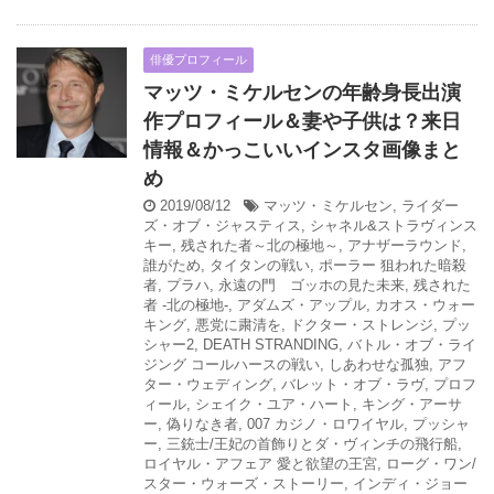
俳優プロフィール
マッツ・ミケルセンの年齢身長出演
作プロフィール＆妻や子供は？来日
情報＆かっこいいインスタ画像まと
め
2019/08/12
マッツ・ミケルセン
,
ライダー
ズ・オブ・ジャスティス
,
シャネル&ストラヴィンス
キー
,
残された者～北の極地～
,
アナザーラウンド
,
誰がため
,
タイタンの戦い
,
ポーラー 狙われた暗殺
者
,
プラハ
,
永遠の門 ゴッホの見た未来
,
残された
者 -北の極地-
,
アダムズ・アップル
,
カオス・ウォー
キング
,
悪党に粛清を
,
ドクター・ストレンジ
,
プッ
シャー2
,
DEATH STRANDING
,
バトル・オブ・ライ
ジング コールハースの戦い
,
しあわせな孤独
,
アフ
ター・ウェディング
,
バレット・オブ・ラヴ
,
プロフ
ィール
,
シェイク・ユア・ハート
,
キング・アーサ
ー
,
偽りなき者
,
007 カジノ・ロワイヤル
,
プッシャ
ー
,
三銃士/王妃の首飾りとダ・ヴィンチの飛行船
,
ロイヤル・アフェア 愛と欲望の王宮
,
ローグ・ワン/
スター・ウォーズ・ストーリー
,
インディ・ジョー