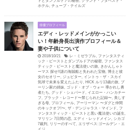
トとダンブルドアの秘密
,
グランド・ブダペスト・
ホテル
,
チューブ・テイルズ
俳優プロフィール
エディ・レッドメインがかっこい
い！年齢身長出演作プロフィール＆
妻や子供について
2018/10/21
レ・ミゼラブル
,
ファンタスティ
ック・ビーストとダンブルドアの秘密
,
ファンタス
ティック・ビーストと魔法使いの旅
,
きかんしゃト
ーマス 探せ!!謎の海賊船と失われた宝物
,
博士と彼
女のセオリー
,
ジュピター
,
イントゥ・ザ・スカイ
気球で未来を変えたふたり
,
HICK ルリ13歳の旅
,
ブ
ーリン家の姉妹
,
ゴッド・オブ・ウォー 導かれし勇
者たち
,
グッド・シェパード
,
イエロー・ハンカチー
フ
,
ブラック・レコード〜禁じられた記録〜
,
美しす
ぎる母
,
プロフィール
,
アーリーマン 〜ダグと仲間
のキックオフ!〜
,
ザ・デンジャラス・マインド
,
フ
ァンタスティック・ビーストと黒い魔法使いの誕生
,
マリリン 7日間の恋
,
エディ・レッドメイン
,
シカゴ
7裁判
,
リリーのすべて
,
エリザベス:ゴールデン・エ
イジ