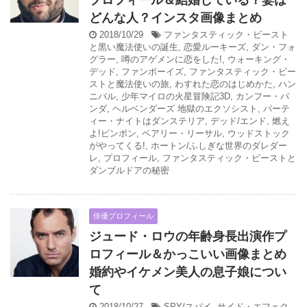
どんな人？インスタ画像まとめ
2018/10/29
ファンタスティック・ビースト
と黒い魔法使いの誕生
,
恋愛ルーキーズ
,
ダン・フォ
グラー
,
噂のアゲメンに恋をした!
,
ウォーキング・
デッド
,
ファンボーイズ
,
ファンタスティック・ビー
ストと魔法使いの旅
,
わすれた恋のはじめかた
,
ハン
ニバル
,
少年マイロの火星冒険記3D
,
カンフー・パ
ンダ
,
ヘルベンダーズ 地獄のエクソシスト
,
パーテ
ィー・ナイトはダンステリア
,
デッド/エンド
,
燃え
よ!ピンポン
,
ベアリー・リーサル
,
ウッドストック
がやってくる!
,
ホートン/ふしぎな世界のダレダー
レ
,
プロフィール
,
ファンタスティック・ビーストと
ダンブルドアの秘密
俳優プロフィール
ジュード・ロウの年齢身長出演作プ
ロフィール＆かっこいい画像まとめ
婚約やイケメン美人の息子娘につい
て
2018/10/27
SPY/スパイ
,
サイド・エフェク