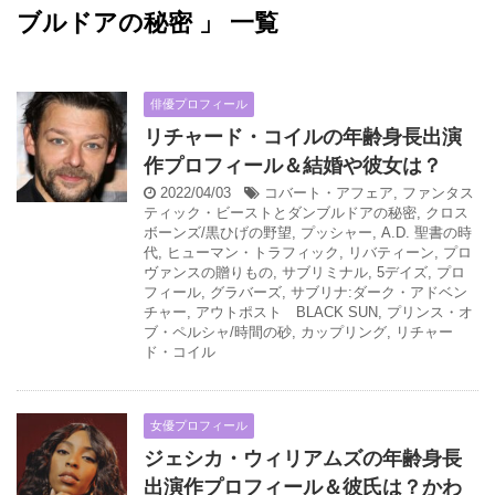
ブルドアの秘密 」 一覧
俳優プロフィール
リチャード・コイルの年齢身長出演
作プロフィール＆結婚や彼女は？
2022/04/03
コバート・アフェア
,
ファンタス
ティック・ビーストとダンブルドアの秘密
,
クロス
ボーンズ/黒ひげの野望
,
プッシャー
,
A.D. 聖書の時
代
,
ヒューマン・トラフィック
,
リバティーン
,
プロ
ヴァンスの贈りもの
,
サブリミナル
,
5デイズ
,
プロ
フィール
,
グラバーズ
,
サブリナ:ダーク・アドベン
チャー
,
アウトポスト BLACK SUN
,
プリンス・オ
ブ・ペルシャ/時間の砂
,
カップリング
,
リチャー
ド・コイル
女優プロフィール
ジェシカ・ウィリアムズの年齢身長
出演作プロフィール＆彼氏は？かわ