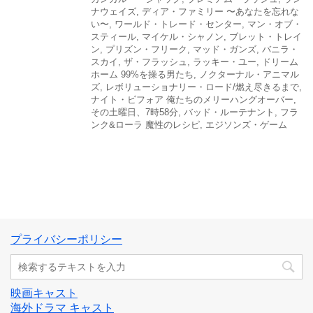
ナウェイズ
,
ディア・ファミリー 〜あなたを忘れな
い〜
,
ワールド・トレード・センター
,
マン・オブ・
スティール
,
マイケル・シャノン
,
ブレット・トレイ
ン
,
プリズン・フリーク
,
マッド・ガンズ
,
バニラ・
スカイ
,
ザ・フラッシュ
,
ラッキー・ユー
,
ドリーム
ホーム 99%を操る男たち
,
ノクターナル・アニマル
ズ
,
レボリューショナリー・ロード/燃え尽きるまで
,
ナイト・ビフォア 俺たちのメリーハングオーバー
,
その土曜日、7時58分
,
バッド・ルーテナント
,
フラ
ンク&ローラ 魔性のレシピ
,
エジソンズ・ゲーム
プライバシーポリシー
映画キャスト
海外ドラマ キャスト