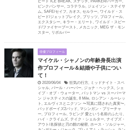
ピード ICE BREAK
,
スナッチ
,
PARKER/パーカー
,
ピンクパンサー
,
コラテラル
,
ジェイソン・ステイサ
ム
,
SAFE/セイフ
,
カオス
,
セルラー
,
ワイルド・ス
ピード/ジェットブレイク
,
ブリッツ
,
プロフィール
,
エクスタシー
,
キラー・エリート
,
ワイルド・スピー
ド/ファイヤーブースト
,
メカニック
,
MEG ザ・モン
スター
,
リボルバー
俳優プロフィール
マイケル・シャノンの年齢身長出演
作プロフィール＆結婚や子供につい
て！
2020/06/04
狂気の行方
,
ミッドナイト・スペ
シャル
,
パール・ハーバー
,
ジョナ・ヘックス
,
シェ
イプ・オブ・ウォーター
,
バットマン vs スーパーマ
ン ジャスティスの誕生
,
8 Mile
,
ロシアン・ルーレッ
ト
,
エルヴィスとニクソン 〜写真に隠された真実〜
,
バッドボーイズ2バッド
,
マシンガン・プリーチャ
ー
,
プロフィール
,
ラビング 愛という名前のふたり
,
ハイ・クライムズ
,
テイク・シェルター
,
ナイブズ・
アウト/名探偵と刃の館の秘密
,
ホース・ソルジャー
,
カンガルー・ジャック
,
プレミアム・ラッシュ
,
ラン