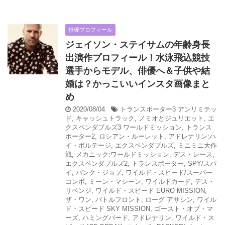
俳優プロフィール
ジェイソン・ステイサムの年齢身長
出演作プロフィール！水泳飛込競技
選手からモデル、俳優へ＆子供や結
婚は？かっこいいインスタ画像まと
め
2020/08/04
トランスポーター3 アンリミテッ
ド
,
キャッシュトラック
,
ノミオとジュリエット
,
エ
クスペンダブルズ3 ワールドミッション
,
トランス
ポーター2
,
ロシアン・ルーレット
,
アドレナリン:ハ
イ・ボルテージ
,
エクスペンダブルズ
,
ミニミニ大作
戦
,
メカニック:ワールドミッション
,
デス・レース
,
エクスペンダブルズ2
,
トランスポーター
,
SPY/スパ
イ
,
バンク・ジョブ
,
ワイルド・スピード/スーパー
コンボ
,
ミーン・マシーン
,
ワイルドカード
,
デス・
リベンジ
,
ワイルド・スピード EURO MISSION
,
ザ・ワン
,
バトルフロント
,
ローグ アサシン
,
ワイル
ド・スピード SKY MISSION
,
ゴースト・オブ・マ
ーズ
,
ハミングバード
,
アドレナリン
,
ワイルド・ス