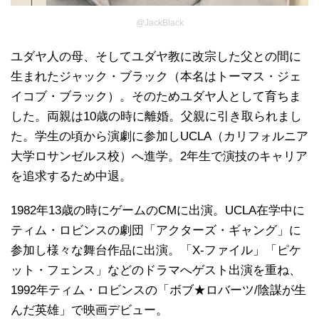
@JackBlack
ユダヤ人の母、そしてユダヤ教に改宗した父との間に
生まれたジャック・ブラック（本名はトーマス・ジェ
イコブ・ブラック）。そのためユダヤ人として育ちま
した。両親は10歳の時に離婚。父親に引き取られまし
た。学生の頃から演劇に参加しUCLA（カリフォルニア
大学ロサンゼルス校）へ進学。2年生で演技のキャリア
を追求するため中退。
1982年13歳の時にゲームのCMに出演。UCLA在学中に
ティム・ロビンスの劇団「アクターズ・ギャング」に
参加し様々な舞台作品に出演。「X-ファイル」「ピケ
ット・フェンス」などのドラマへゲスト出演を重ね、
1992年ティム・ロビンスの「ボブ★ロバーツ/陰謀が生
んだ英雄」で映画デビュー。