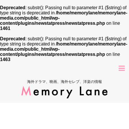
Deprecated
: substr(): Passing null to parameter #1 ($string) of
type string is deprecated in
/home/memorylane/memorylane-
media.com/public_html/wp-
content/plugins/newstatpress/newstatpress.php
on line
1461
Deprecated
: substr(): Passing null to parameter #1 ($string) of
type string is deprecated in
/home/memorylane/memorylane-
media.com/public_html/wp-
content/plugins/newstatpress/newstatpress.php
on line
1463
海外ドラマ、映画、海外セレブ、洋楽の情報