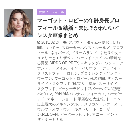
女優プロフィール
マーゴット・ロビーの年齢身長プロ
フィール＆結婚・夫は？かわいいイ
ンスタ画像まとめ
2019/02/24
アバウト・タイム〜愛おしい時
間について〜
,
スローターハウス・ルールズ
,
プロフ
ィール
,
ネイバーズ
,
ドリームランド
,
ふたりの女王
メアリーとエリザベス
,
ハーレイ・クインの華麗な
る覚醒 BIRDS OF PREY
,
スキャンダル
,
ワンス・ア
ポン・ア・タイム・イン・ハリウッド
,
グッバイ・
クリストファー・ロビン
,
プロミシング・ヤング・
ウーマン
,
マーゴット・ロビー
,
死の谷間
,
ザ・スー
サイド・スクワッド “極”悪党、集結
,
スーサイド・
スクワッド
,
ピーターラビット2/バーナバスの誘惑
,
バビロン
,
PAN AM/パンナム
,
フォーカス
,
バービー
,
アイ
,
マネー・ショート 華麗なる大逆転
,
トーニャ
史上最大のスキャンダル
,
アメリカン・レポーター
,
ウルフ・オブ・ウォールストリート
,
ターザ
ン:REBORN
,
ピーターラビット
,
アニー・イン・
ザ・ターミナル