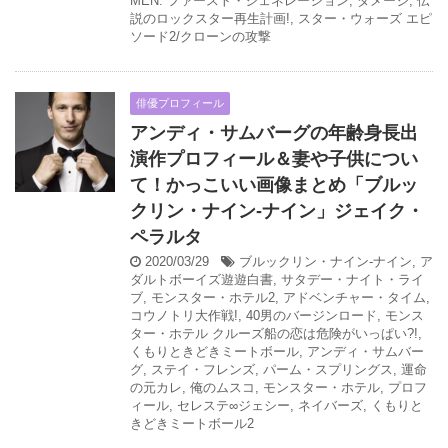
MEN: ファースト・ジェネレーション
,
ダメージ
,
伝
説のロックスター再生計画!
,
スター・ウォーズ エピ
ソード2/クローンの攻撃
俳優プロフィール
アンディ・サムバーグの年齢身長出
演作プロフィール＆妻や子供につい
て！かっこいい画像まとめ「ブルッ
クリン・ナイン-ナイン」ジェイク・
ペラルタ
2020/03/29
ブルックリン・ナイン-ナイン
,
ア
ダルトボーイズ遊遊白書
,
サタデー・ナイト・ライ
ブ
,
モンスター・ホテル2
,
アドベンチャー・タイム
,
コウノトリ大作戦!
,
40男のバージンロード
,
モンス
ター・ホテル クルーズ船の恋は危険がいっぱい?!
,
くもりときどきミートボール
,
アンディ・サムバー
グ
,
ステイ・フレンズ
,
パーム・スプリングス
,
運命
の元カレ
,
俺のムスコ
,
モンスター・ホテル
,
プロフ
ィール
,
セレステ∞ジェシー
,
ネイバーズ
,
くもりと
きどきミートボール2