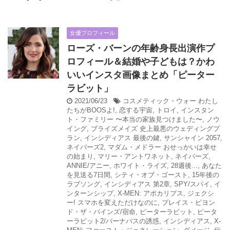
女優プロフィール
ローズ・バーンの年齢身長出演作プ
ロフィール＆結婚や子どもは？かわ
いいインスタ画像まとめ「ピーター
ラビット」
2021/06/23
コスメティック・ウォー わたし
たちがBOOSよ!
,
恋する宇宙
,
トロイ
,
インスタン
ト・ファミリー 〜本当の家族見つけました〜
,
ノウ
イング
,
ブライズメイズ 史上最悪のウェディングプ
ラン
,
インシディアス 最後の鍵
,
サンシャイン 2057
,
ネイバーズ2
,
マダム・メドラー おせっかいは幸せ
の始まり
,
マリー・アントワネット
,
ネイバーズ
,
ANNIE/アニー
,
ホワイト・ライズ
,
28週後...
,
あなた
を見送る7日間
,
シティ・オブ・ゴースト
,
15年後の
ラブソング
,
インシディアス 第2章
,
SPY/スパイ
,
イ
ンターンシップ
,
X-MEN: アポカリプス
,
ジェクシ
ー! スマホを変えただけなのに
,
プレイス・ビヨン
ド・ザ・パインズ/宿命
,
ピーターラビット
,
ピータ
ーラビット2/バーナバスの誘惑
,
インシディアス
,
X-