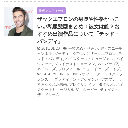
俳優プロフィール
ザックエフロンの身長や性格かっこ
いい私服髪型まとめ！彼女は誰？お
すすめ出演作品について「テッド・
バンディ」
2018/01/20
一枚のめぐり逢い
,
ディズニーチ
ャンネル
,
ダーティ・グランパ
,
ザックエフロン
,
テ
ッド・バンディ
,
ハイスクール・ミュージカル
,
ベイ
ウォッチ
,
グレイテストショーマン
,
ネイバーズ2
,
ネイバーズ
,
プロフィール
,
ニューイヤーズ・イブ
,
WE ARE YOUR FRIENDS ウィー・アー・ユア・フ
レンズ
,
セブンティーン・アゲイン
,
ヘアスプレー
,
きみがくれた未来
,
アレクサンドラ・ダダリオ
,
ハイ
スクールミュージカル ザ・ムービー
,
チェイス・
ザ・ドリーム