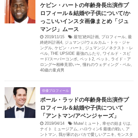
ケビン・ハートの年齢身長出演作プ
ロフィール＆結婚や子供について/か
っこいいインスタ画像まとめ「ジュ
マンジ」ムース
2019/11/15
最'狂'絶叫計画
,
プロフィール
,
最
終絶叫計画4
,
ジュマンジ/ウェルカム・トゥ・ジャ
ングル
,
ケビン・ハート
,
ジュマンジ／ネクスト・レ
ベル
,
THE UPSIDE 最強のふたり
,
ワイルド・スピ
ード/スーパーコンボ
,
ペット2
,
ペット
,
ライド・ア
ロング〜相棒見習い〜
,
憧れのウェディング・ベル
,
40歳の童貞男
俳優プロフィール
ポール・ラッドの年齢身長出演作プ
ロフィール＆結婚や子供について
「アントマン/アベンジャーズ」
2019/04/14
Mute/ミュート
,
幸せの始まりは
,
ナイト ミュージアム
,
ハロウィン6 最後の戦い
,
ア
ントマン
,
我が家のおバカで愛しいアニキ
,
モンスタ