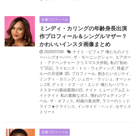
女優プロフィール
ミンディ・カリングの年齢身長出演
作プロフィール＆シングルマザー？
かわいいインスタ画像まとめ
2020/07/09
ナイト・ビフォア 俺たちのメリ
ーハングオーバー
,
ザ・モーニングショー
,
エアポー
ト・アドベンチャー クリスマス大作戦
,
私の"初め
て"日記
,
ライセンス・トゥ・ウェディング
,
怪盗グ
ルーの月泥棒 3D
,
プロフィール
,
抱きたいカンケイ
,
ミンディ・カリング
,
シュガー・ラッシュ
,
オーシャ
ンズ8
,
ディス・イズ・ジ・エンド 俺たちハリウッ
ドスターの最凶最期の日
,
ナイト ミュージアム2
,
レ
イトナイト 私の素敵なボス
,
憧れのウェディング・
ベル
,
ザ・オフィス
,
40歳の童貞男
,
ラリーのミッド
ライフ★クライシス
,
インサイド・ヘッド
,
セサミス
トリート
俳優プロフィール