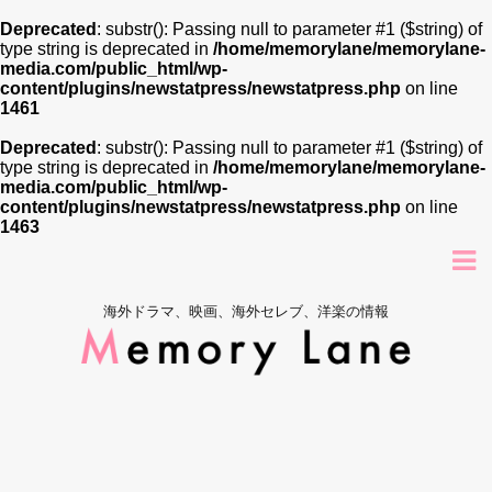
Deprecated
: substr(): Passing null to parameter #1 ($string) of
type string is deprecated in
/home/memorylane/memorylane-
media.com/public_html/wp-
content/plugins/newstatpress/newstatpress.php
on line
1461
Deprecated
: substr(): Passing null to parameter #1 ($string) of
type string is deprecated in
/home/memorylane/memorylane-
media.com/public_html/wp-
content/plugins/newstatpress/newstatpress.php
on line
1463
海外ドラマ、映画、海外セレブ、洋楽の情報