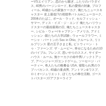
ーVSエイリアン
,
恋のから騒ぎ
,
ふたりのパラダイ
ス
,
40男のバージンロード
,
私の愛情の対象
,
プロフ
ィール
,
40歳からの家族ケーカク
,
俺たちニュースキ
ャスター 史上最低!?の視聴率バトルinニューヨーク
,
200本のたばこ
,
ポール・ラッド
,
セルフィッシュ・
サマー
,
ディス・イズ・ジ・エンド 俺たちハリウッ
ドスターの最凶最期の日
,
俺たちニュースキャスタ
ー
,
シビル・ウォー/キャプテン・アメリカ
,
アドミ
ッション -親たちの入学試験-
,
ウォールフラワー
,
ミ
ーシャ・バートンの Sex in Ohio
,
クルーレス
,
リト
ルプリンス 星の王子さまと私
,
ビトウィーン・ト
ゥ・ファーンズ: ザ・ムービー
,
幸せになるための10
のバイブル
,
フレンズ
,
思いやりのススメ
,
サイダー
ハウス・ルール
,
無ケーカクの命中男/ノックトアッ
プ
,
アベンジャーズ/エンドゲーム
,
ソーセージ・パ
ーティー
,
奇人たちの晩餐会 USA
,
寝取られ男のラ
ブ♂バカンス
,
40歳の童貞男
,
アントマン&ワスプ
,
ロミオ+ジュリエット
,
ぼくたちの奉仕活動
,
ゴース
トバスターズ/アフターライフ