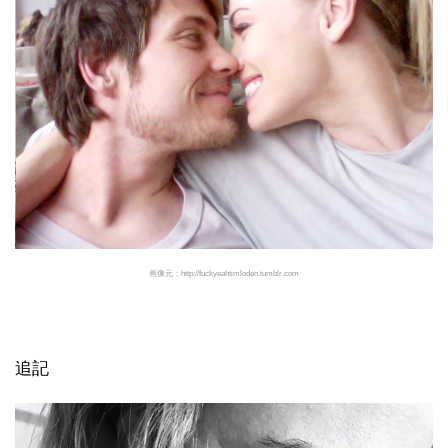
画像元：http://fuckyeahtimloden.tumblr.com
追記