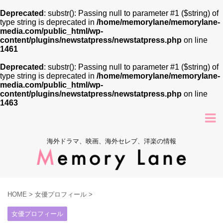
Deprecated
: substr(): Passing null to parameter #1 ($string) of
type string is deprecated in
/home/memorylane/memorylane-
media.com/public_html/wp-
content/plugins/newstatpress/newstatpress.php
on line
1461
Deprecated
: substr(): Passing null to parameter #1 ($string) of
type string is deprecated in
/home/memorylane/memorylane-
media.com/public_html/wp-
content/plugins/newstatpress/newstatpress.php
on line
1463
海外ドラマ、映画、海外セレブ、洋楽の情報
HOME
>
女優プロフィール
>
女優プロフィール