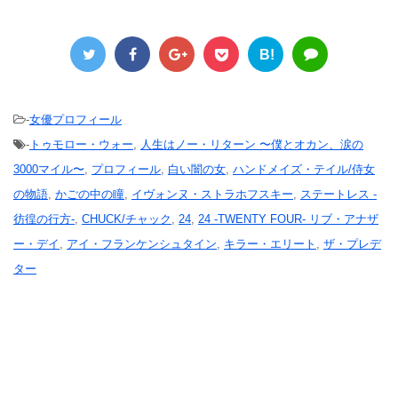
B!
-
女優プロフィール
-
トゥモロー・ウォー
,
人生はノー・リターン 〜僕とオカン、涙の
3000マイル〜
,
プロフィール
,
白い闇の女
,
ハンドメイズ・テイル/侍女
の物語
,
かごの中の瞳
,
イヴォンヌ・ストラホフスキー
,
ステートレス -
彷徨の行方-
,
CHUCK/チャック
,
24
,
24 -TWENTY FOUR- リブ・アナザ
ー・デイ
,
アイ・フランケンシュタイン
,
キラー・エリート
,
ザ・プレデ
ター