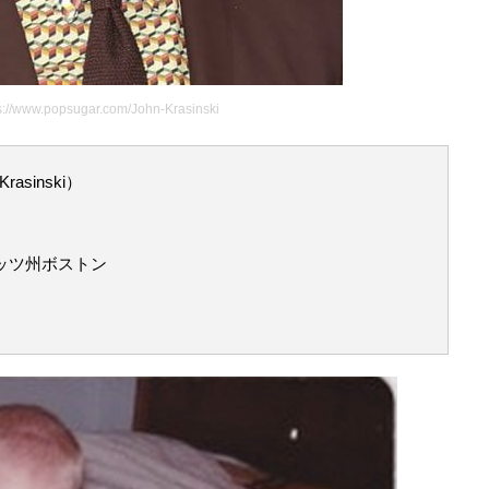
/www.popsugar.com/John-Krasinski
sinski）
ッツ州ボストン