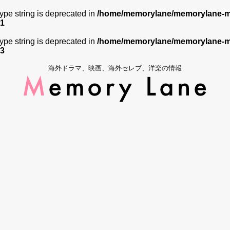
 type string is deprecated in
/home/memorylane/memorylane-me
1
 type string is deprecated in
/home/memorylane/memorylane-me
3
海外ドラマ、映画、海外セレブ、洋楽の情報