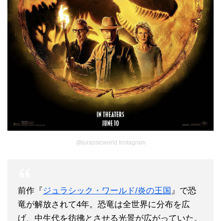
@jurassicworld Instagram
前作『
ジュラシック・ワールド/炎の王国
』で恐
竜が解放されて4年。恐竜は全世界に分布を広
げ、中生代を彷彿とさせる光景が広がっていた。