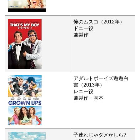
俺のムスコ（2012年）
ドニー役
兼製作
アダルトボーイズ遊遊白
書（2013年）
レニー役
兼製作・脚本
子連れじゃダメかしら?